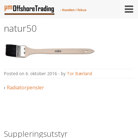
Skip
to
content
natur50
posted on
6. oktober 2016
by
Tor Bærland
Innleggsnavigasjon
Radiatorpensler
Suppleringsutstyr