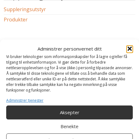
Suppleringsutstyr
Produkter
Kontakt
Administrer personvernet ditt
Vi bruker teknologier som informasjonskapsler for å lagre og/eller få
40 00 58 53
tilgang til enhetsinformasjon. Vi gjør dette for å forbedre
nettleseropplevelsen og for å vise (ikke-) personlig tilpassede annonser.
Å samtykke til disse teknologiene vil tillate oss å behandle data som
Hverdager fra 08:00 - 16:00
nettleseratferd eller unike ID-er på dette nettstedet. Å ikke samtykke
post@offtrade.no
eller trekke tilbake samtykke kan ha negativ innvirkning på visse
funksjoner og funksjoner.
Send bestilling på mail.
Administrer tjenester
Usikker på hva du trenger? Ta kontakt.
Aksepter
Benekte