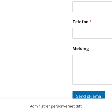
Telefon
*
Melding
Send skjema
Administrer personvernet ditt