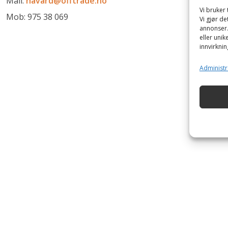
Mail:
havard@offtrade.no
Vi bruker 
Mob: 975 38 069
Vi gjør de
annonser. 
eller unik
innvirknin
Administr