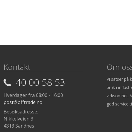
Kontakt
Om os
40 00 58 53
Vi satser på 
bruk i industr
Hverdager fra 08:00 - 16:00
virksomhet. V
post@offtrade.no
god service ti
Besøksadresse:
Nikkelveien 3
4313 Sandnes