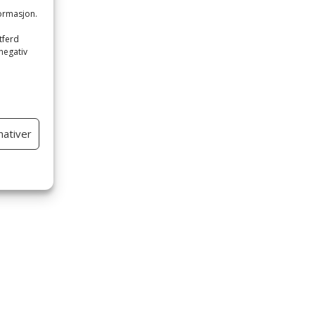
formasjon.
e
tferd
 negativ
nativer