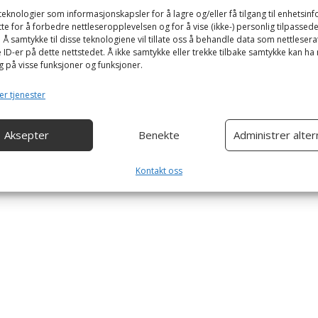
teknologier som informasjonskapsler for å lagre og/eller få tilgang til enhetsin
tte for å forbedre nettleseropplevelsen og for å vise (ikke-) personlig tilpassed
Å samtykke til disse teknologiene vil tillate oss å behandle data som nettlesera
e ID-er på dette nettstedet. Å ikke samtykke eller trekke tilbake samtykke kan ha
g på visse funksjoner og funksjoner.
er tjenester
Aksepter
Benekte
Administrer alter
Kontakt oss