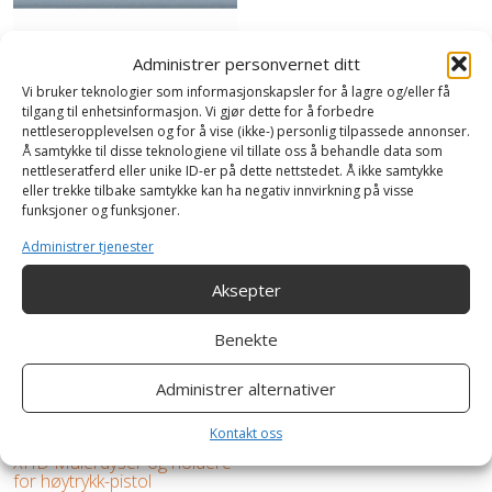
Administrer personvernet ditt
Radiatorpensler
Malerskaft – teleskopskaft
Vi bruker teknologier som informasjonskapsler for å lagre og/eller få
tilgang til enhetsinformasjon. Vi gjør dette for å forbedre
Les mer
nettleseropplevelsen og for å vise (ikke-) personlig tilpassede annonser.
Les mer
Å samtykke til disse teknologiene vil tillate oss å behandle data som
nettleseratferd eller unike ID-er på dette nettstedet. Å ikke samtykke
eller trekke tilbake samtykke kan ha negativ innvirkning på visse
funksjoner og funksjoner.
Administrer tjenester
Aksepter
Benekte
Administrer alternativer
Kontakt oss
XHD Malerdyser og holdere
for høytrykk-pistol