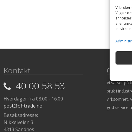
Vi bruker 
Vi gjør de
annonser. 
eller unik
innvirknin
Administr
Kontakt
Om os
40 00 58 53
Vi satser på 
bruk i industr
Hverdager fra 08:00 - 16:00
virksomhet. V
post@offtrade.no
god service ti
Besøksadresse:
Nikkelveien 3
4313 Sandnes