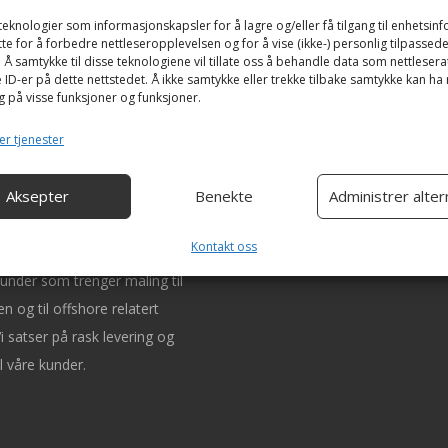
teknologier som informasjonskapsler for å lagre og/eller få tilgang til enhetsin
tte for å forbedre nettleseropplevelsen og for å vise (ikke-) personlig tilpassed
Å samtykke til disse teknologiene vil tillate oss å behandle data som nettlesera
e ID-er på dette nettstedet. Å ikke samtykke eller trekke tilbake samtykke kan ha
g på visse funksjoner og funksjoner.
er tjenester
Aksepter
Benekte
Administrer alter
s
Kontakt oss
kunder som trenger maling til
en og til offshore relatert
i satser på rask levering og
l våre kunder.