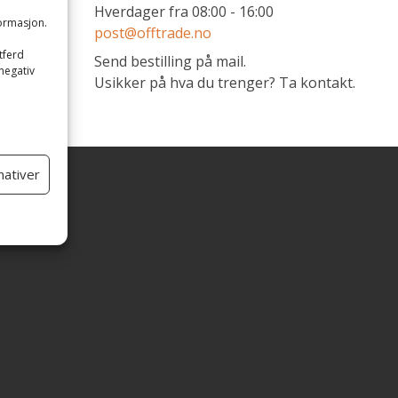
Hverdager fra 08:00 - 16:00
formasjon.
post@offtrade.no
e
tferd
Send bestilling på mail.
 negativ
Usikker på hva du trenger? Ta kontakt.
nativer