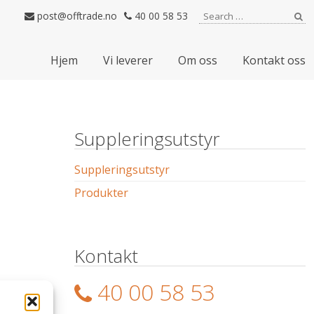
Search for:
post@offtrade.no
40 00 58 53
Se
Hjem
Vi leverer
Om oss
Kontakt oss
Suppleringsutstyr
Suppleringsutstyr
Produkter
Kontakt
40 00 58 53