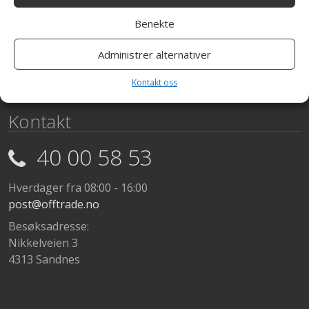
Send bestilling på mail.
Usikker på hva du trenger? Ta kontakt.
Benekte
Administrer alternativer
Kontakt oss
Kontakt
40 00 58 53
Hverdager fra 08:00 - 16:00
post@offtrade.no
Besøksadresse:
Nikkelveien 3
4313 Sandnes