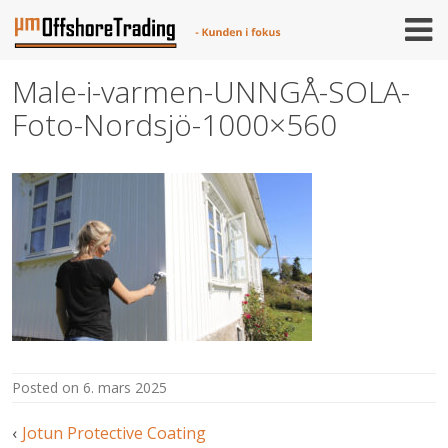
Skip
to
content
Male-i-varmen-UNNGÅ-SOLA-
Foto-Nordsjö-1000×560
posted on
6. mars 2025
Innleggsnavigasjon
Jotun Protective Coating