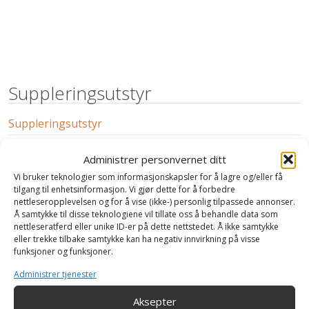
Suppleringsutstyr
Suppleringsutstyr
Produkter
Administrer personvernet ditt
Vi bruker teknologier som informasjonskapsler for å lagre og/eller få
tilgang til enhetsinformasjon. Vi gjør dette for å forbedre
Kontakt
nettleseropplevelsen og for å vise (ikke-) personlig tilpassede annonser.
Å samtykke til disse teknologiene vil tillate oss å behandle data som
nettleseratferd eller unike ID-er på dette nettstedet. Å ikke samtykke
40 00 58 53
eller trekke tilbake samtykke kan ha negativ innvirkning på visse
funksjoner og funksjoner.
Hverdager fra 08:00 - 16:00
Administrer tjenester
post@offtrade.no
Aksepter