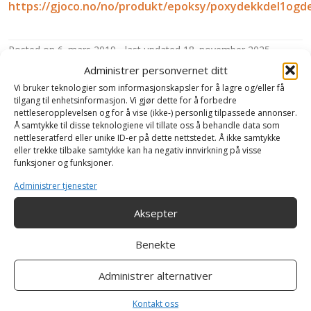
https://gjoco.no/no/produkt/epoksy/poxydekkdel1ogde
posted on
6. mars 2019
last updated
18. november 2025
Category:
Vi leverer
Administrer personvernet ditt
Vi bruker teknologier som informasjonskapsler for å lagre og/eller få
Tags:
husmaling
,
maling
,
nordsjø
,
nordsjø proff
,
Veggmaling
tilgang til enhetsinformasjon. Vi gjør dette for å forbedre
Innleggsnavigasjon
nettleseropplevelsen og for å vise (ikke-) personlig tilpassede annonser.
Jotun Marine Coating
Jotun Protective Coating
Å samtykke til disse teknologiene vil tillate oss å behandle data som
nettleseratferd eller unike ID-er på dette nettstedet. Å ikke samtykke
eller trekke tilbake samtykke kan ha negativ innvirkning på visse
funksjoner og funksjoner.
Administrer tjenester
Aksepter
Suppleringsutstyr
Benekte
Suppleringsutstyr
Administrer alternativer
Produkter
Kontakt oss