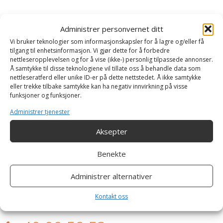
Administrer personvernet ditt
Vi bruker teknologier som informasjonskapsler for å lagre og/eller få
Suppleringsutstyr
tilgang til enhetsinformasjon. Vi gjør dette for å forbedre
nettleseropplevelsen og for å vise (ikke-) personlig tilpassede annonser.
Å samtykke til disse teknologiene vil tillate oss å behandle data som
Suppleringsutstyr
nettleseratferd eller unike ID-er på dette nettstedet. Å ikke samtykke
eller trekke tilbake samtykke kan ha negativ innvirkning på visse
Malekoster
funksjoner og funksjoner.
Spray
Administrer tjenester
Ruller
Aksepter
Malerpistoler, dyser, og dyseholdere
Benekte
Produkter
Administrer alternativer
Kontakt
Kontakt oss